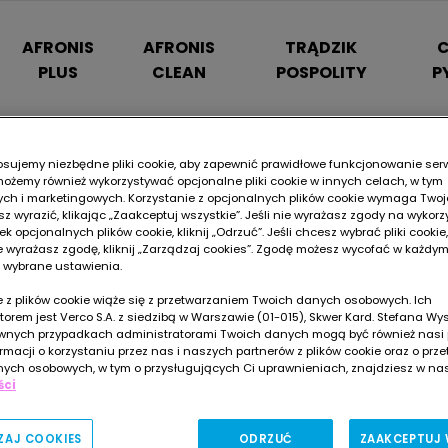
AFRONIS
AFRONIS
TRĄDZIK
C
PLUS
CLEAN
POSPOLITY
P
osujemy niezbędne pliki cookie, aby zapewnić prawidłowe funkcjonowanie serw
możemy również wykorzystywać opcjonalne pliki cookie w innych celach, w tym
ych i marketingowych. Korzystanie z opcjonalnych plików cookie wymaga Twoje
z wyrazić, klikając „Zaakceptuj wszystkie”. Jeśli nie wyrażasz zgody na wykor
ek opcjonalnych plików cookie, kliknij „Odrzuć”. Jeśli chcesz wybrać pliki cookie
 wyrażasz zgodę, kliknij „Zarządzaj cookies”. Zgodę możesz wycofać w każdy
 wybrane ustawienia.
SKONTAKTUJ SIĘ
e z plików cookie wiąże się z przetwarzaniem Twoich danych osobowych. Ich
torem jest Verco S.A. z siedzibą w Warszawie (01-015), Skwer Kard. Stefana W
wnych przypadkach administratorami Twoich danych mogą być również nasi p
rmacji o korzystaniu przez nas i naszych partnerów z plików cookie oraz o prz
Z NAMI
ych osobowych, w tym o przysługujących Ci uprawnieniach, znajdziesz w na
ści
ZAJ COOKIES
ODRZUĆ
ZAAKCEPTUJ 