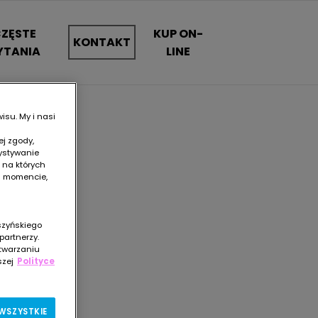
ZĘSTE
KUP ON-
KONTAKT
YTANIA
LINE
isu. My i nasi
j zgody,
zystywanie
, na których
m momencie,
yszyńskiego
artnerzy.
etwarzaniu
szej
Polityce
WSZYSTKIE