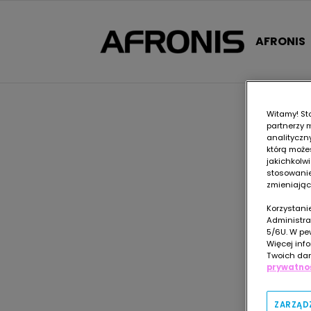
AFRONIS
Witamy! St
partnerzy 
analityczn
którą możes
jakichkolwi
stosowanie
zmieniając
Korzystani
Administra
5/6U. W pe
Więcej info
Twoich dan
prywatno
ZARZĄD