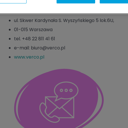
VERCO S.A.
ul. Skwer Kardynała S. Wyszyńskiego 5 lok.6U,
01-015 Warszawa
tel. +48 22 811 41 61
e-mail: biuro@verco.pl
www.verco.pl