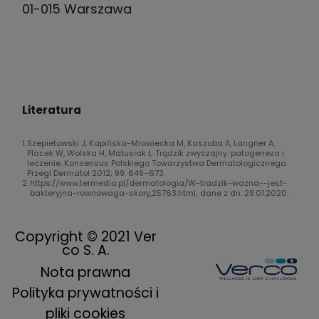
01-015 Warszawa
Literatura
Szepietowski J, Kapińska-Mrowiecka M, Kaszuba A, Langner A,
Placek W, Wolska H, Matusiak Ł: Trądzik zwyczajny: patogeneza i
leczenie. Konsensus Polskiego Towarzystwa Dermatologicznego.
Przegl Dermatol 2012; 99: 649–673.
https://www.termedia.pl/dermatologia/W-tradzik-wazna--jest-
bakteryjna-rownowaga-skory,25763.html; dane z dn. 29.01.2020.
Copyright © 2021 Ver
co S. A.
Nota prawna
Polityka prywatności i
pliki cookies