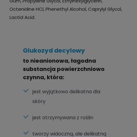
Gum, Propylene Glycol, Ethylhexylglycerin,
Octenidine HCl, Phenethyl Alcohol, Caprylyl Glycol,
Lactid Acid.
Glukozyd decylowy
to nieanionowa, łagodna
substancja powierzchniowo
czynna, która:
jest wyjątkowo delikatna dla
skóry
jest otrzymywana z roślin
tworzy widoczną, ale delikatną