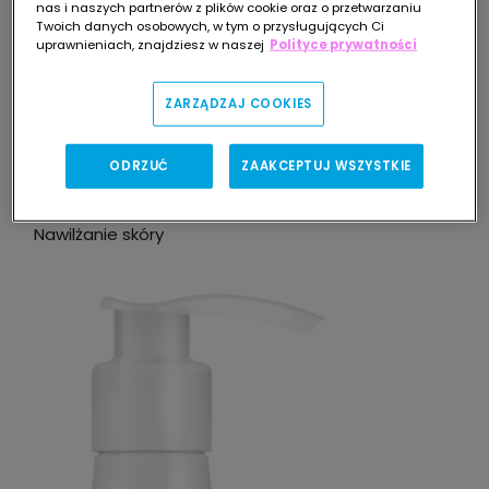
nas i naszych partnerów z plików cookie oraz o przetwarzaniu
postepowania:
Twoich danych osobowych, w tym o przysługujących Ci
uprawnieniach, znajdziesz w naszej
Polityce prywatności
Utrzymanie czystości skóry trądzikowej
ZARZĄDZAJ COOKIES
Działanie przeciwzaskórnikowe i przeciwłojotkowe
ODRZUĆ
ZAAKCEPTUJ WSZYSTKIE
Nawilżanie skóry