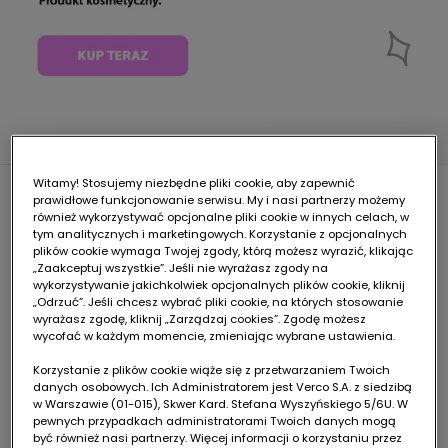
Witamy! Stosujemy niezbędne pliki cookie, aby zapewnić
prawidłowe funkcjonowanie serwisu. My i nasi partnerzy możemy
Według Konsensusu Polskiego
również wykorzystywać opcjonalne pliki cookie w innych celach, w
tym analitycznych i marketingowych. Korzystanie z opcjonalnych
plików cookie wymaga Twojej zgody, którą możesz wyrazić, klikając
Towarzystwa
„Zaakceptuj wszystkie”. Jeśli nie wyrażasz zgody na
wykorzystywanie jakichkolwiek opcjonalnych plików cookie, kliknij
„Odrzuć”. Jeśli chcesz wybrać pliki cookie, na których stosowanie
Dermatologicznego
1
wyrażasz zgodę, kliknij „Zarządzaj cookies”. Zgodę możesz
wycofać w każdym momencie, zmieniając wybrane ustawienia.
Pielęgnacja powinna
Korzystanie z plików cookie wiąże się z przetwarzaniem Twoich
danych osobowych. Ich Administratorem jest Verco S.A. z siedzibą
w Warszawie (01-015), Skwer Kard. Stefana Wyszyńskiego 5/6U. W
uwzględniać kierunki
pewnych przypadkach administratorami Twoich danych mogą
być również nasi partnerzy. Więcej informacji o korzystaniu przez